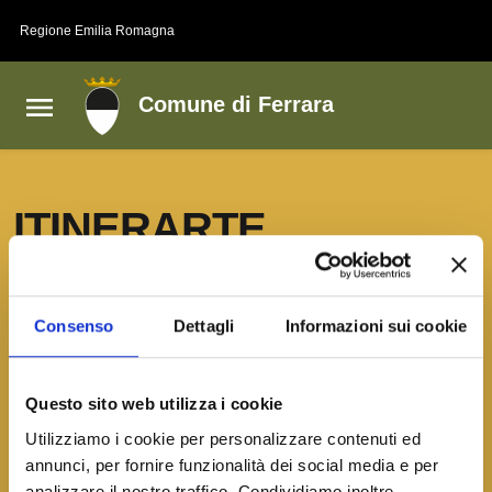
Vai al contenuto principale
Vai al footer
Regione Emilia Romagna
Comune di Ferrara
ITINERARTE
A cura di: R.Steiner per la pedagogia
Consenso
Dettagli
Informazioni sui cookie
7 incontri pomeridiani nelle frazioni di
Malborghetto di Boara, Baura, Contrapò, sul
tema delle “Danze etniche, popolari e della
Questo sito web utilizza i cookie
tradizione Ferrarese”. Il progetto è rivolto a
Utilizziamo i cookie per personalizzare contenuti ed
bambini e giovani e promuove inclusione
annunci, per fornire funzionalità dei social media e per
sociale, integrazione e cultura di pace
analizzare il nostro traffico. Condividiamo inoltre