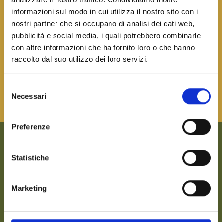
attraverso le danze del mondo.
informazioni sul modo in cui utilizza il nostro sito con i
nostri partner che si occupano di analisi dei dati web,
pubblicità e social media, i quali potrebbero combinarle
PROGRAMMA IN
con altre informazioni che ha fornito loro o che hanno
PREPARAZIONE...
raccolto dal suo utilizzo dei loro servizi.
CONTINUATE A SEGUIRCI PER
TUTTI GLI AGGIORNAMENTI!
Selezione
Necessari
del
consenso
Preferenze
Statistiche
CONTATTI
Piazza Municipale, 19
Marketing
44121 Ferrara