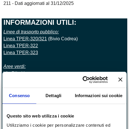
211 - Dati aggiornati al 31/12/2025
INFORMAZIONI UTILI:
Linee di trasporto pubblico:
Linea TPER-320/321
(Bivio Codrea)
Linea TPER-322
Linea TPER-323
Aree verdi:
Via Ribaltina
Parrocchia:
Parrocchia della Conversione di San Paolo - Via
Consenso
Dettagli
Informazioni sui cookie
Carmignana
Cimiteri:
Questo sito web utilizza i cookie
Cimitero di Codrea - Via Carmignana
Utilizziamo i cookie per personalizzare contenuti ed