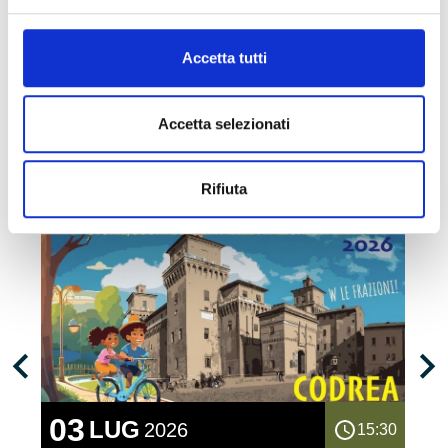
Accetta tutti
Gli Eventi in evidenza
Vedi tutti gli eventi
Accetta selezionati
Rifiuta
Slider precedenti
03
LUG
2026
15:30