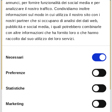
annunci, per fornire funzionalità dei social media e per
Fiere e sagre:
analizzare il nostro traffico. Condividiamo inoltre
Sagra dell’Arrosticino (maggio/giugno)
informazioni sul modo in cui utilizza il nostro sito con i
nostri partner che si occupano di analisi dei dati web,
Punti di interesse:
pubblicità e social media, i quali potrebbero combinarle
Monumento ai Caduti - Via Carmignana (vicino alla chiesa)
con altre informazioni che ha fornito loro o che hanno
ATTIVIT
À
COMMERCIALI:
raccolto dal suo utilizzo dei loro servizi.
Ristorazione e Ospitalità:
Ristorante L’Arrosticino - Via Tambellina, 210
Selezione
Necessari
del
Bar e Tabacchi:
consenso
Bar Arci Codrea - Via Tambellina, 230
Preferenze
Alimentari:
Azienda Agricola La Bosca - Via Traversa, 5
Statistiche
Le Carte d’Identità delle frazioni sono in continuo
aggiornamento - se hai informazioni aggiuntive scrivi
Marketing
all'indirizzo e-mail: conlefrazioni@comune.fe.it