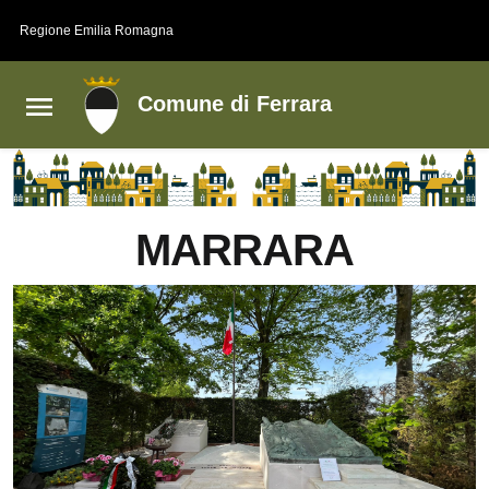
Vai al contenuto principale
Vai al footer
Regione Emilia Romagna
Comune di Ferrara
MARRARA