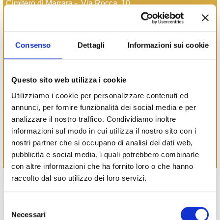
Cimitero di Marrara - Via Rocca, 10
Punti di interesse:
Monumento ai Caduti - Piazza Adamo Boari
Consenso
Dettagli
Informazioni sui cookie
ATTIVIT
À
COMMERCIA
LI:
Ristorazione e Ospitalità:
Osteria Odica - Piazza Adamo Boari, 13
Questo sito web utilizza i cookie
Utilizziamo i cookie per personalizzare contenuti ed
Bar e Tabacchi:
annunci, per fornire funzionalità dei social media e per
Bar Centrale - Piazza Adamo Boari, 6
analizzare il nostro traffico. Condividiamo inoltre
informazioni sul modo in cui utilizza il nostro sito con i
Alimentari:
nostri partner che si occupano di analisi dei dati web,
Pescheria Ittica Estense - Via del Primaro, 62
pubblicità e social media, i quali potrebbero combinarle
QuinoaLab - Via del Primaro, 86
con altre informazioni che ha fornito loro o che hanno
Le Carte d’Identità delle frazioni sono in continuo
raccolto dal suo utilizzo dei loro servizi.
aggiornamento - se hai informazioni aggiuntive scrivi
all'indirizzo e-mail: conlefrazioni@comune.fe.it
Selezione
Necessari
del