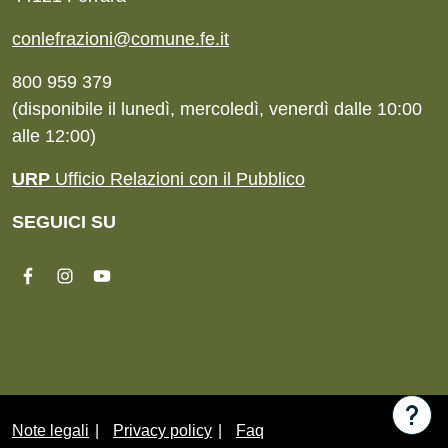
conlefrazioni@comune.fe.it
800 959 379
(disponibile il lunedì, mercoledì, venerdì dalle 10:00
alle 12:00)
URP
Ufficio Relazioni con il Pubblico
SEGUICI SU
Hai b
Sezione Link Utili
Note legali
Privacy policy
Faq