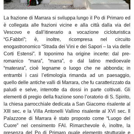
La frazione di Marrara si sviluppa lungo il Po di Primaro ed
è collegata alle frazioni vicine e alla città dalla via del
Vescovo e dall’itinerario a vocazione cicloturistica
“G.Fabbri”; è, inoltre, ricompresa nel circuito
enogastronomico “Strada dei Vini e dei Sapori – la via delle
Corti Estensi”. Il toponimo ha origine incerte: dal pre-
romanico “mara”, “marra”, o dal latino medioevale
“materara”, cioè legname o luogo che ne abbonda; in
entrambi i casi l’etimologia rimanda ad un paesaggio,
quello delle antiche valli di Marrara, che fu caratterizzato da
paludi e selve, interrotte da dossi in parte coltivati. Gli
elementi di pregio della frazione sono l’oratorio di S. Spirito,
la chiesa parrocchiale dedicata a San Giacomo risalente al
XIII sec. e la Villa Antonelli Vallino risalente al XVI sec. Il
Palazzone di Marrara è stato proposto come “Luogo del
Cuore” nel censimento FAI. Rimarchevole è, inoltre, la
presenza del Po di Primaro quale elemento strutturale e