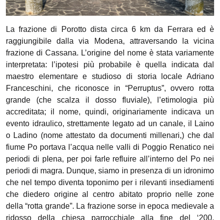
La frazione di Porotto dista circa 6 km da Ferrara ed è
raggiungibile dalla via Modena, attraversando la vicina
frazione di Cassana. L’origine del nome è stata variamente
interpretata: l’ipotesi più probabile è quella indicata dal
maestro elementare e studioso di storia locale Adriano
Franceschini, che riconosce in “Perruptus”, ovvero rotta
grande (che scalza il dosso fluviale), l’etimologia più
accreditata; il nome, quindi, originariamente indicava un
evento idraulico, strettamente legato ad un canale, il Laino
o Ladino (nome attestato da documenti millenari,) che dal
fiume Po portava l’acqua nelle valli di Poggio Renatico nei
periodi di pIena, per poi farle refluire all’interno del Po nei
periodi di magra. Dunque, siamo in presenza di un idronimo
che nel tempo diventa toponimo per i rilevanti insediamenti
che diedero origine al centro abitato proprio nelle zone
della “rotta grande”. La frazione sorse in epoca medievale a
ridosso della chiesa parrocchiale alla fine del ‘200,