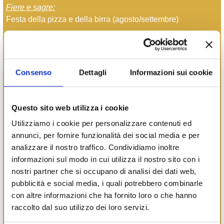
Fiere e sagre:
Festa della pizza e della birra (agosto/settembre)
Punti d’interesse:
Teatro Giuseppe Verdi - Via X Martiri, 147
Monumento ai Partigiani - Via X Martiri
Consenso
Dettagli
Informazioni sui cookie
ATTIVIT
À
COMMERCIA
LI:
Ristorazione e Ospitalità:
Questo sito web utilizza i cookie
Ristorante Pizzeria dai Fradiè - Via Ladino, 47
Alloggio turistico Charme by Namir - Via Ladino, 50
Utilizziamo i cookie per personalizzare contenuti ed
New Pizza - Via X Martiri, 18
annunci, per fornire funzionalità dei social media e per
Pub & Bar Crud o Cot - Via X Martiri, 22
analizzare il nostro traffico. Condividiamo inoltre
Agriturismo Alla Casella - Via Angelo Talassi, 38/40
informazioni sul modo in cui utilizza il nostro sito con i
nostri partner che si occupano di analisi dei dati web,
Bar e Tabacchi:
pubblicità e social media, i quali potrebbero combinarle
Caffetteria Bellini - Via Vincenzo Bellini, 2
con altre informazioni che ha fornito loro o che hanno
Gelateria Bar Latteria Levante - Via Vincenzo Bellini, 22
raccolto dal suo utilizzo dei loro servizi.
Tabaccheria Poggi - Via Ladino, 59