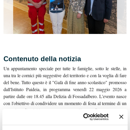
Contenuto della notizia
Un appuntamento speciale per tutte le famiglie, sotto le stelle, in
una tra le cornici più suggestive del territorio e con la voglia di fare
del bene. Tutto questo è il "Galà di fine anno scolastico" promosso
dall'Istituto Paideia, in programma venerdì 22 maggio 2026 a
partire dalle ore 18.45 alla Delizia di Fossadalbero. L'evento nasce
con l'obiettivo di condividere un momento di festa al termine di un
anno ricco di attività, ma soprattutto con l'intento di promuovere un
gesto solidale verso le famiglie più sfortunate. Con i fondi raccolti
durante la serata di gala, infatti, si andranno a sostenere le attività