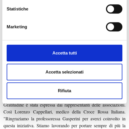
orgogliosi di patrocinare queste iniziative che contribuiscono a
Statistiche
rafforzare il senso di comunità che ben caratterizza Ferrara".
Simonetta Gasperini, presidente dell'Istituto Paideia, ha sottolineato
Marketing
il valore dell'iniziativa come momento di condivisione e solidarietà:
"Come nostra consuetudine, tra Natale e la fine dell'anno ci
ritroviamo per una festa dedicata alle famiglie. Cerchiamo sempre
di creare un momento lieto, aggregativo, perché la parola d'ordine
Accetta tutti
per noi è proprio aggregazione. Sarà una serata divertente,
accompagnata da musica, sfilate e apericena, ma soprattutto
Accetta selezionati
un'occasione per ricordarci quanto sia importante la donazione e il
sostegno a chi ha bisogno. Tutti gli introiti saranno devoluti in
beneficenza. Oltre all'associazione Giulia, quest'anno sarà coinvolta
Rifiuta
anche la Croce Rossa Italiana".
Gratitudine è stata espressa dai rappresentanti delle associazioni.
Così Lorenzo Cappellari, medico della Croce Rossa Italiana.
"Ringraziamo la professoressa Gasperini per averci coinvolto in
questa iniziativa. Stiamo lavorando per portare sempre di più la