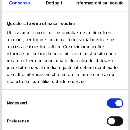
promosse da Croce Rossa Italiana e Associazione Giulia,
Consenso
Dettagli
Informazioni sui cookie
riferimento quotidiano per tanti cittadini.
L'evento è stato presentato questa mattina in Residenza Municipale
Questo sito web utilizza i cookie
e per la sua finalità solidale beneficia del patrocinio
Utilizziamo i cookie per personalizzare contenuti ed
dell'Assessorato alle Politiche Sociosanitarie del Comune di
annunci, per fornire funzionalità dei social media e per
Ferrara.
analizzare il nostro traffico. Condividiamo inoltre
assessore
"Un'iniziativa di questo genere - ha dichiarato l'
informazioni sul modo in cui utilizza il nostro sito con i
comunale alle Politiche Sociosanitarie, Cristina Coletti
-
nostri partner che si occupano di analisi dei dati web,
rappresenta al meglio il valore educativo e sociale che una realtà
pubblicità e social media, i quali potrebbero combinarle
come Istituto Paideia porta avanti da anni sul nostro territorio.
con altre informazioni che ha fornito loro o che hanno
Quello che si realizzerà venerdì è un evento concreto di solidarietà
raccolto dal suo utilizzo dei loro servizi.
e che intende dimostrare grande sensibilità verso chi vive situazioni
di difficoltà. L'Istituto Paideia non è nuovo a gesti di questo tipo e
Selezione
continua a distinguersi per un forte impegno sociale, riuscendo a
Necessari
del
coinvolgere la comunità e a creare reti positive tra l'istituto,
consenso
associazioni e cittadini. Tutto ciò è valorizzato dal sostegno ad
Preferenze
Associazione Giulia e a Croce Rossa Italiana, due realtà di assoluto
valore. Come Assessorato alle Politiche Sociosanitarie siamo