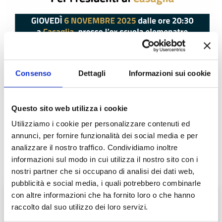
Cos'è
Consenso
Dettagli
Informazioni sui cookie
Un incontro per conoscere i progetti messi in campo dal Comune
di Ferrara per migliorare l'ascolto e i servizi ai cittadini delle
Questo sito web utilizza i cookie
frazioni e confrontarsi con l'Amministrazione per valutare nuove
proposte e necessità.
Utilizziamo i cookie per personalizzare contenuti ed
annunci, per fornire funzionalità dei social media e per
analizzare il nostro traffico. Condividiamo inoltre
Luogo
informazioni sul modo in cui utilizza il nostro sito con i
nostri partner che si occupano di analisi dei dati web,
pubblicità e social media, i quali potrebbero combinarle
con altre informazioni che ha fornito loro o che hanno
Casaglia
raccolto dal suo utilizzo dei loro servizi.
Casaglia, Ferrara